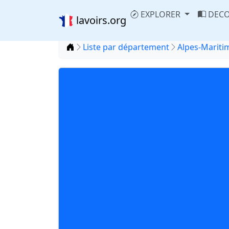
EXPLORER
DECO
lavoirs.org
Accueil
Liste par département
Alpes-Maritim