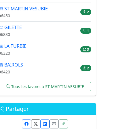
ST MARTIN VESUBIE
2
06450
GILETTE
1
06830
LA TURBIE
3
06320
BAIROLS
2
06420
Tous les lavoirs à ST MARTIN VESUBIE
Partager