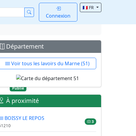
🇫🇷 FR
Connexion
Département
Voir tous les lavoirs du Marne (51)
ir
Publié
SSY
À proximité
OS
BOISSY LE REPOS
3
51210