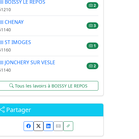
BOISSY LE REPOS
2
51210
CHENAY
3
51140
ST IMOGES
1
51160
JONCHERY SUR VESLE
2
51140
Tous les lavoirs à BOISSY LE REPOS
Partager