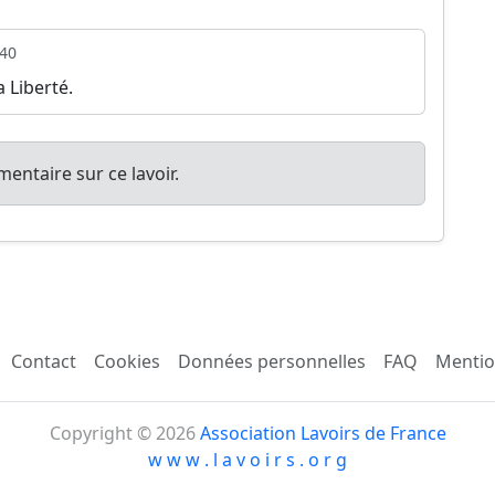
40
a Liberté.
entaire sur ce lavoir.
Contact
Cookies
Données personnelles
FAQ
Mentio
Copyright © 2026
Association Lavoirs de France
w w w . l a v o i r s . o r g