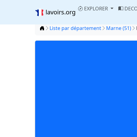
EXPLORER
DECO
lavoirs.org
Accueil
Liste par département
Marne (51)