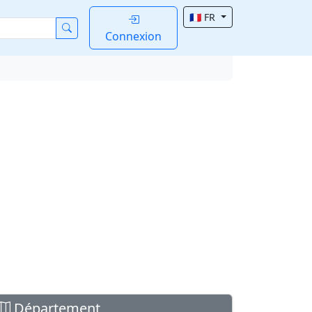
🇫🇷 FR
Connexion
Département