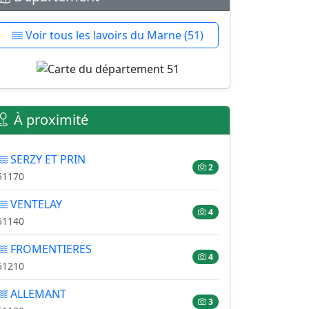
Voir tous les lavoirs du Marne (51)
À proximité
SERZY ET PRIN
2
51170
VENTELAY
4
51140
FROMENTIERES
4
51210
ALLEMANT
3