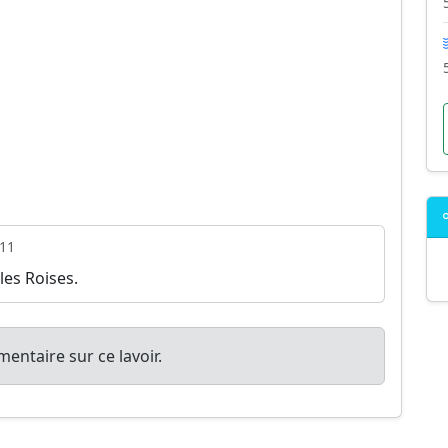
11
 les Roises.
entaire sur ce lavoir.