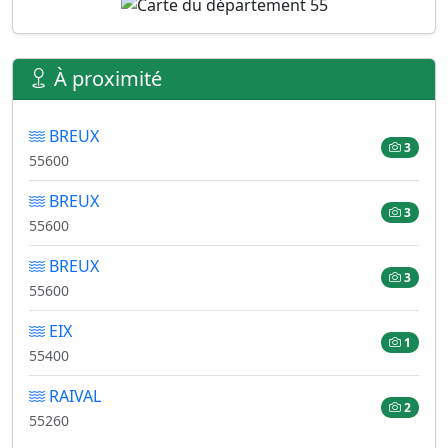
À proximité
BREUX
3
55600
BREUX
3
55600
BREUX
3
55600
EIX
1
55400
RAIVAL
2
55260