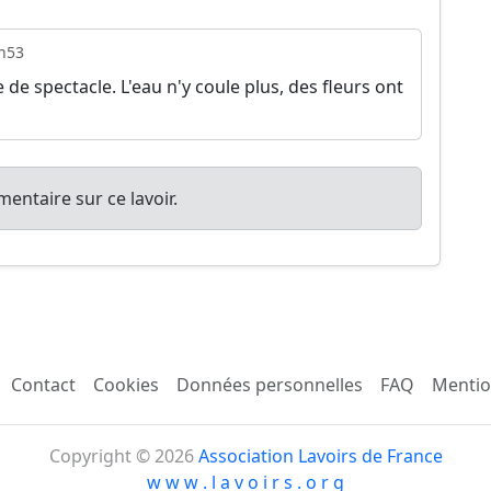
h53
le de spectacle. L'eau n'y coule plus, des fleurs ont
entaire sur ce lavoir.
Contact
Cookies
Données personnelles
FAQ
Mentio
Copyright © 2026
Association Lavoirs de France
w w w . l a v o i r s . o r g