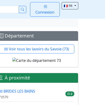
🇫🇷 FR
Connexion
Département
Voir tous les lavoirs du Savoie (73)
À proximité
BRIDES LES BAINS
2
73570