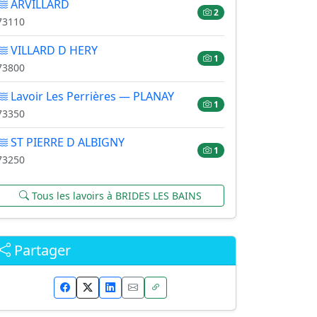
ARVILLARD
2
73110
VILLARD D HERY
1
73800
Lavoir Les Perrières — PLANAY
1
73350
ST PIERRE D ALBIGNY
1
73250
Tous les lavoirs à BRIDES LES BAINS
Partager