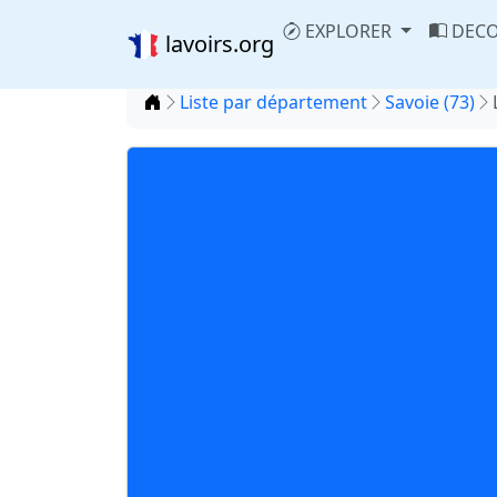
EXPLORER
DECO
lavoirs.org
Accueil
Liste par département
Savoie (73)