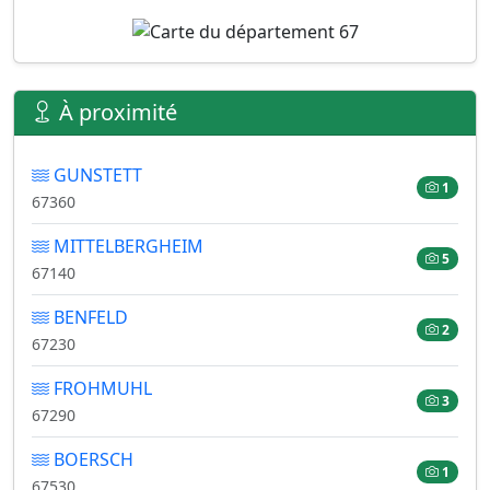
À proximité
GUNSTETT
1
67360
MITTELBERGHEIM
5
67140
BENFELD
2
67230
FROHMUHL
3
67290
BOERSCH
1
67530