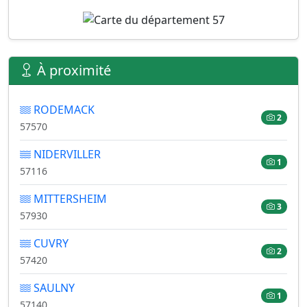
À proximité
RODEMACK
2
57570
NIDERVILLER
1
57116
MITTERSHEIM
3
57930
CUVRY
2
57420
SAULNY
1
57140