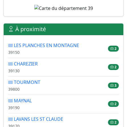
À proximité
LES PLANCHES EN MONTAGNE
2
39150
CHAREZIER
2
39130
TOURMONT
3
39800
MAYNAL
2
39190
LAVANS LES ST CLAUDE
2
39170