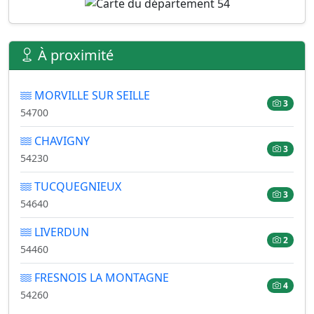
À proximité
MORVILLE SUR SEILLE
3
54700
CHAVIGNY
3
54230
TUCQUEGNIEUX
3
54640
LIVERDUN
2
54460
FRESNOIS LA MONTAGNE
4
54260