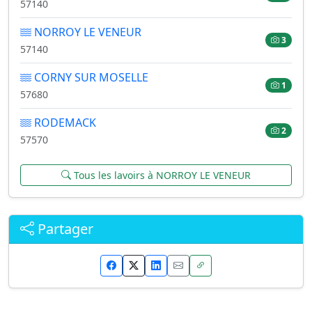
57140
NORROY LE VENEUR
3
57140
CORNY SUR MOSELLE
1
57680
RODEMACK
2
57570
Tous les lavoirs à NORROY LE VENEUR
Partager