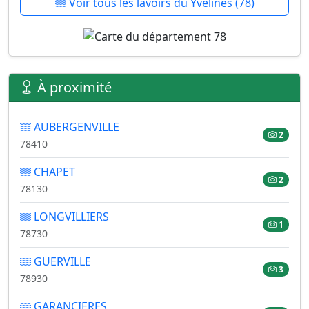
Voir tous les lavoirs du Yvelines (78)
À proximité
AUBERGENVILLE
2
78410
CHAPET
2
78130
LONGVILLIERS
1
78730
GUERVILLE
3
78930
GARANCIERES