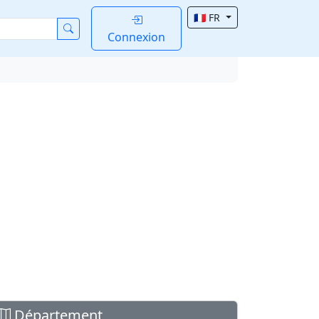
🇫🇷 FR
Connexion
Département