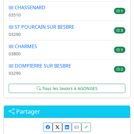
CHASSENARD
1
03510
ST POURCAIN SUR BESBRE
3
03290
CHARMES
1
03800
DOMPIERRE SUR BESBRE
2
03290
Tous les lavoirs à AGONGES
Partager