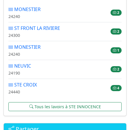
MONESTIER
2
24240
ST FRONT LA RIVIERE
2
24300
MONESTIER
1
24240
NEUVIC
2
24190
STE CROIX
4
24440
Tous les lavoirs à STE INNOCENCE
Partager