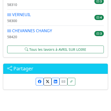
3
58310
VERNEUIL
4
58300
CHEVANNES CHANGY
3
58420
Tous les lavoirs à AVRIL SUR LOIRE
Partager