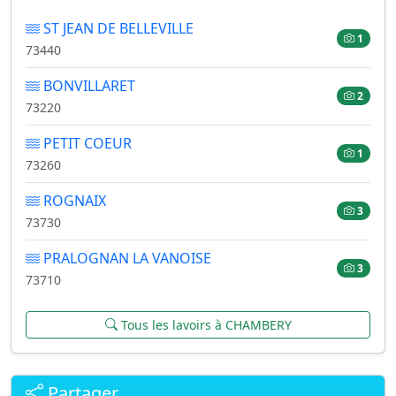
ST JEAN DE BELLEVILLE
1
73440
BONVILLARET
2
73220
PETIT COEUR
1
73260
ROGNAIX
3
73730
PRALOGNAN LA VANOISE
3
73710
Tous les lavoirs à CHAMBERY
Partager