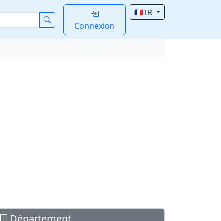
🇫🇷 FR
Connexion
Département