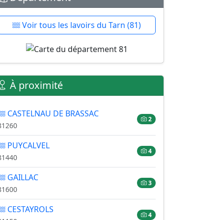
Voir tous les lavoirs du Tarn (81)
À proximité
CASTELNAU DE BRASSAC
2
81260
PUYCALVEL
4
81440
GAILLAC
3
81600
CESTAYROLS
4