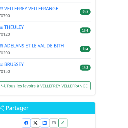
VELLEFREY VELLEFRANGE
3
70700
THEULEY
4
70120
ADELANS ET LE VAL DE BITH
4
70200
BRUSSEY
2
70150
Tous les lavoirs à VELLEFREY VELLEFRANGE
Partager