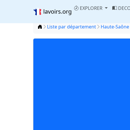
EXPLORER
DECO
lavoirs.org
Accueil
Liste par département
Haute-Saône 