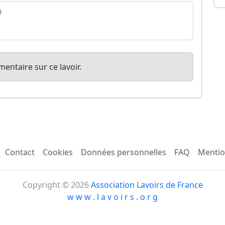
0
entaire sur ce lavoir.
Contact
Cookies
Données personnelles
FAQ
Mentio
Copyright © 2026
Association Lavoirs de France
w w w . l a v o i r s . o r g