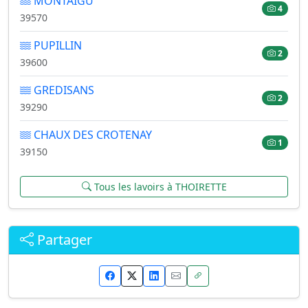
MONTAIGU
4
39570
PUPILLIN
2
39600
GREDISANS
2
39290
CHAUX DES CROTENAY
1
39150
Tous les lavoirs à THOIRETTE
Partager