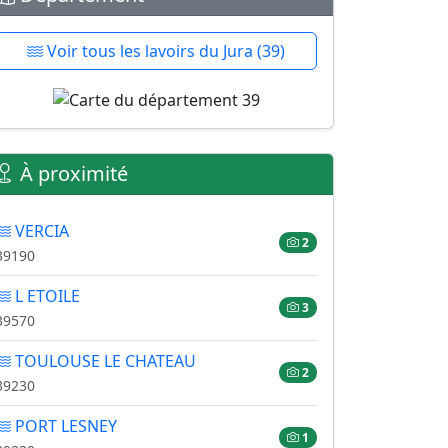
Voir tous les lavoirs du Jura (39)
À proximité
VERCIA
2
39190
L ETOILE
3
39570
TOULOUSE LE CHATEAU
2
39230
PORT LESNEY
1