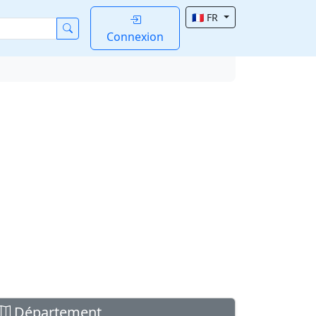
🇫🇷 FR
Connexion
Département