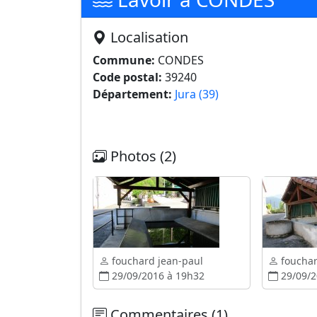
Localisation
Commune:
CONDES
Code postal:
39240
Département:
Jura (39)
Photos (2)
fouchard jean-paul
fouchar
29/09/2016 à 19h32
29/09/2
Commentaires (1)