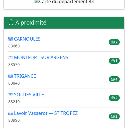
À proximité
CARNOULES
2
83660
MONTFORT SUR ARGENS
1
83570
TRIGANCE
4
83840
SOLLIES VILLE
2
83210
Lavoir Vasserot — ST TROPEZ
2
83990