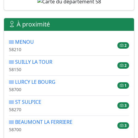
À proximité
MENOU
2
58210
SUILLY LA TOUR
2
58150
LURCY LE BOURG
1
58700
ST SULPICE
3
58270
BEAUMONT LA FERRIERE
3
58700