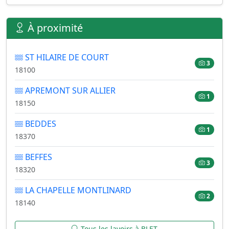
À proximité
ST HILAIRE DE COURT
3
18100
APREMONT SUR ALLIER
1
18150
BEDDES
1
18370
BEFFES
3
18320
LA CHAPELLE MONTLINARD
2
18140
Tous les lavoirs à BLET