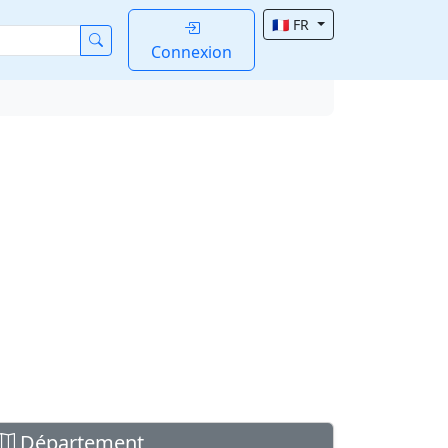
🇫🇷 FR
Connexion
Département