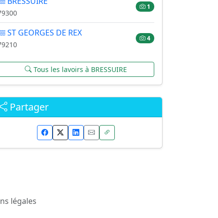
BRESSUIRE
1
79300
ST GEORGES DE REX
4
79210
Tous les lavoirs à BRESSUIRE
Partager
ns légales