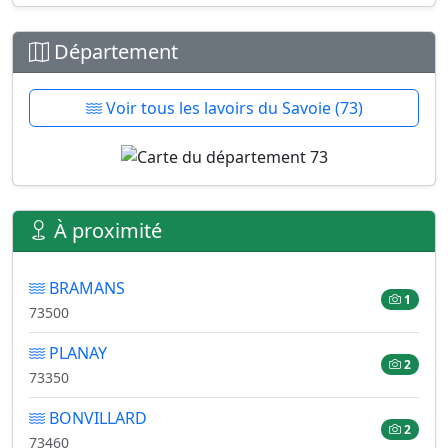
Département
Voir tous les lavoirs du Savoie (73)
À proximité
BRAMANS
1
73500
PLANAY
2
73350
BONVILLARD
2
73460