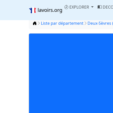
EXPLORER
DECO
lavoirs.org
Accueil
Liste par département
Deux-Sèvres 