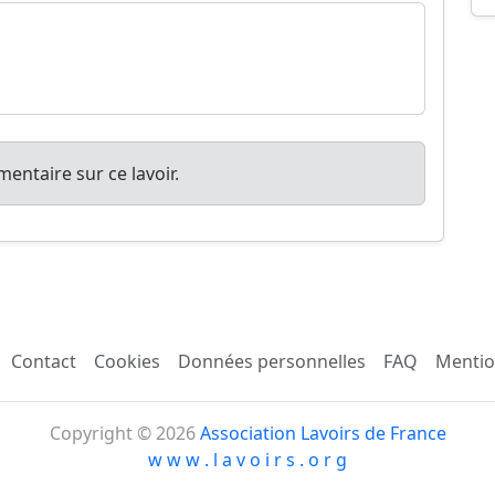
entaire sur ce lavoir.
Contact
Cookies
Données personnelles
FAQ
Mentio
Copyright © 2026
Association Lavoirs de France
w w w . l a v o i r s . o r g