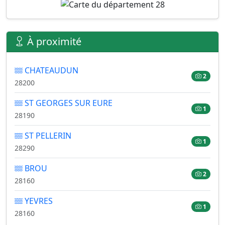
À proximité
CHATEAUDUN
2
28200
ST GEORGES SUR EURE
1
28190
ST PELLERIN
1
28290
BROU
2
28160
YEVRES
1
28160