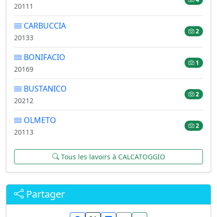
20111
CARBUCCIA
2
20133
BONIFACIO
1
20169
BUSTANICO
2
20212
OLMETO
2
20113
Tous les lavoirs à CALCATOGGIO
Partager