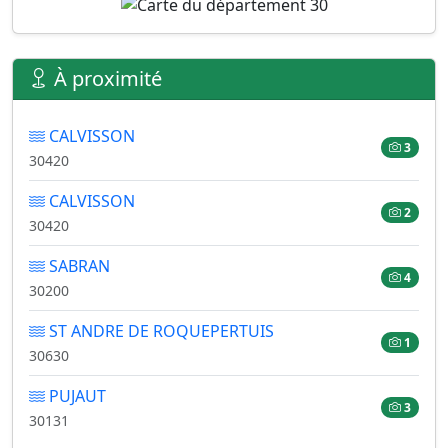
À proximité
CALVISSON
3
30420
CALVISSON
2
30420
SABRAN
4
30200
ST ANDRE DE ROQUEPERTUIS
1
30630
PUJAUT
3
30131