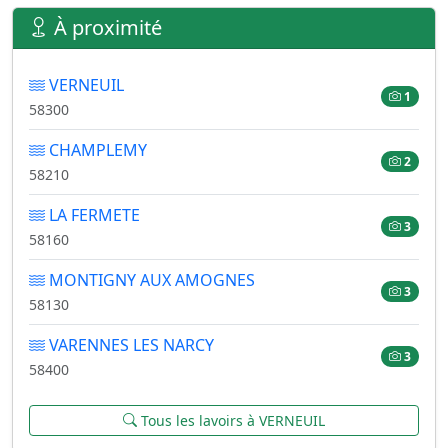
À proximité
VERNEUIL
1
58300
CHAMPLEMY
2
58210
LA FERMETE
3
58160
MONTIGNY AUX AMOGNES
3
58130
VARENNES LES NARCY
3
58400
Tous les lavoirs à VERNEUIL