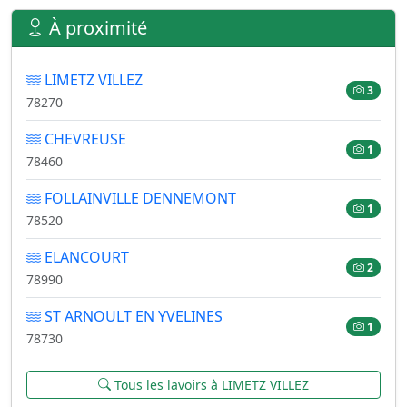
À proximité
LIMETZ VILLEZ
3
78270
CHEVREUSE
1
78460
FOLLAINVILLE DENNEMONT
1
78520
ELANCOURT
2
78990
ST ARNOULT EN YVELINES
1
78730
Tous les lavoirs à LIMETZ VILLEZ