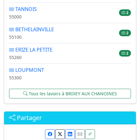
TANNOIS
2
55000
BETHELAINVILLE
2
55100
ERIZE LA PETITE
2
55260
LOUPMONT
55300
Tous les lavoirs à BRIXEY AUX CHANOINES
Partager