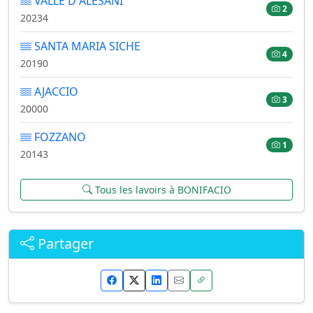
VALLE D ALESANI
2
20234
SANTA MARIA SICHE
4
20190
AJACCIO
3
20000
FOZZANO
1
20143
Tous les lavoirs à BONIFACIO
Partager