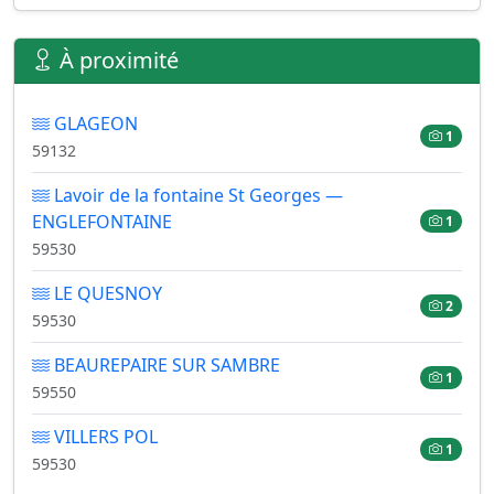
À proximité
GLAGEON
1
59132
Lavoir de la fontaine St Georges —
ENGLEFONTAINE
1
59530
LE QUESNOY
2
59530
BEAUREPAIRE SUR SAMBRE
1
59550
VILLERS POL
1
59530