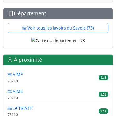
Département
Voir tous les lavoirs du Savoie (73)
À proximité
AIME
3
73210
AIME
2
73210
LA TRINITE
2
73110