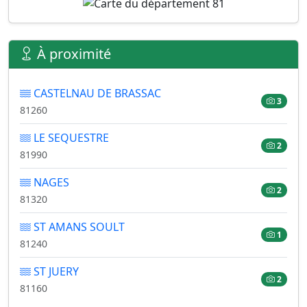
À proximité
CASTELNAU DE BRASSAC
3
81260
LE SEQUESTRE
2
81990
NAGES
2
81320
ST AMANS SOULT
1
81240
ST JUERY
2
81160