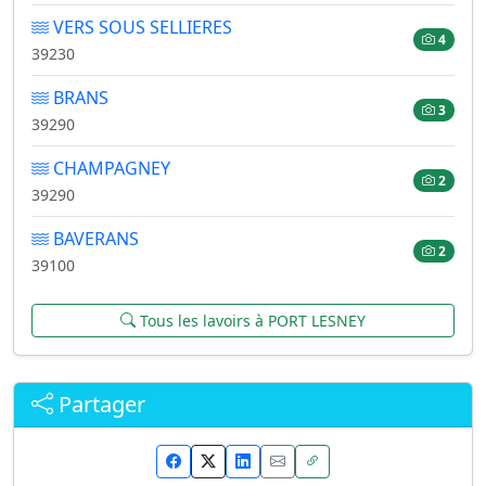
VERS SOUS SELLIERES
4
39230
BRANS
3
39290
CHAMPAGNEY
2
39290
BAVERANS
2
39100
Tous les lavoirs à PORT LESNEY
Partager