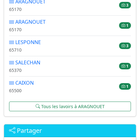
ARAGNOUET
3
65170
ARAGNOUET
1
65170
LESPONNE
3
65710
SALECHAN
1
65370
CAIXON
1
65500
Tous les lavoirs à ARAGNOUET
Partager