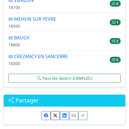
VIERZON
2
18100
MEHUN SUR YEVRE
1
18500
BAUGY
2
18800
CREZANCY EN SANCERRE
2
18300
Tous les lavoirs à BARLIEU
Partager