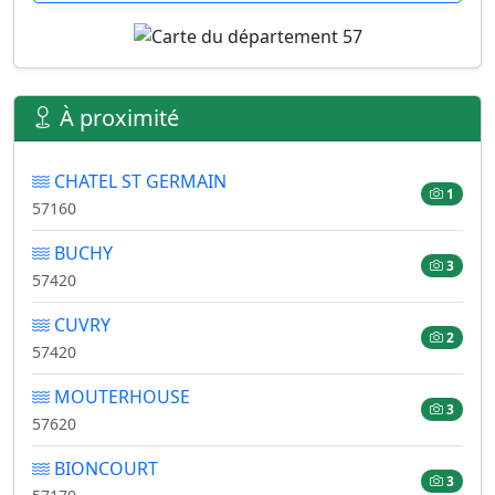
À proximité
CHATEL ST GERMAIN
1
57160
BUCHY
3
57420
CUVRY
2
57420
MOUTERHOUSE
3
57620
BIONCOURT
3