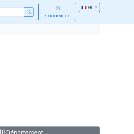
🇫🇷 FR
Connexion
Département