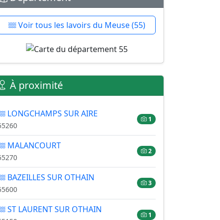
Voir tous les lavoirs du Meuse (55)
À proximité
LONGCHAMPS SUR AIRE
1
55260
MALANCOURT
2
55270
BAZEILLES SUR OTHAIN
3
55600
ST LAURENT SUR OTHAIN
1