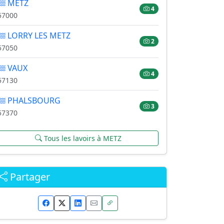
METZ
4
57000
LORRY LES METZ
2
57050
VAUX
4
57130
PHALSBOURG
3
57370
Tous les lavoirs à METZ
Partager