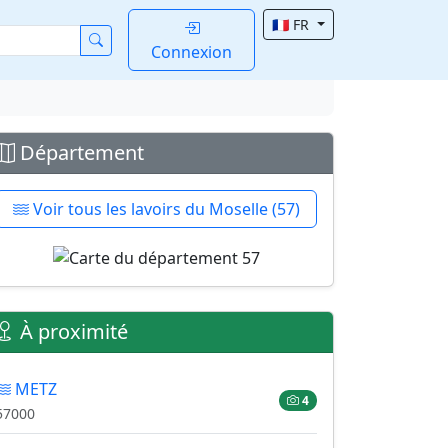
🇫🇷 FR
Connexion
Département
Voir tous les lavoirs du Moselle (57)
À proximité
METZ
4
57000