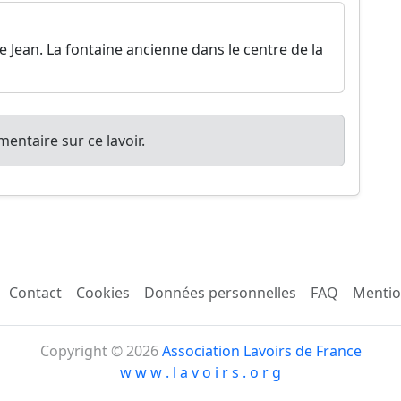
re Jean. La fontaine ancienne dans le centre de la
entaire sur ce lavoir.
Contact
Cookies
Données personnelles
FAQ
Mentio
Copyright © 2026
Association Lavoirs de France
w w w . l a v o i r s . o r g