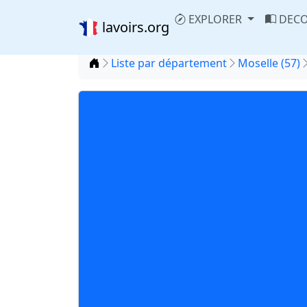
EXPLORER
DECO
lavoirs.org
Accueil
Liste par département
Moselle (57)