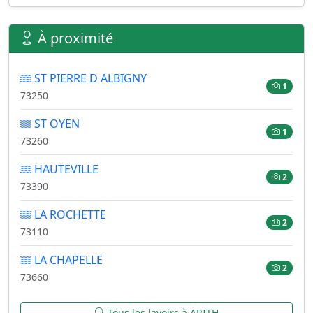
À proximité
ST PIERRE D ALBIGNY
1
73250
ST OYEN
1
73260
HAUTEVILLE
2
73390
LA ROCHETTE
2
73110
LA CHAPELLE
2
73660
Tous les lavoirs à ARITH