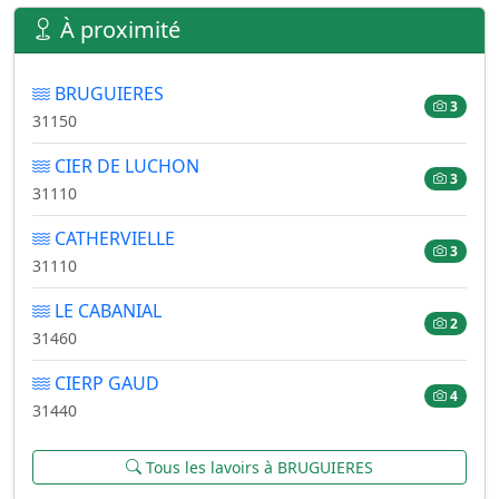
À proximité
BRUGUIERES
3
31150
CIER DE LUCHON
3
31110
CATHERVIELLE
3
31110
LE CABANIAL
2
31460
CIERP GAUD
4
31440
Tous les lavoirs à BRUGUIERES