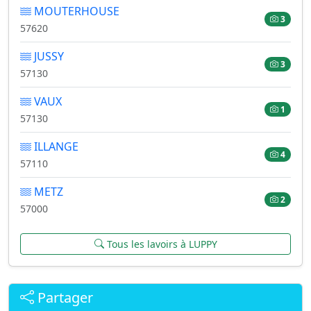
MOUTERHOUSE
3
57620
JUSSY
3
57130
VAUX
1
57130
ILLANGE
4
57110
METZ
2
57000
Tous les lavoirs à LUPPY
Partager