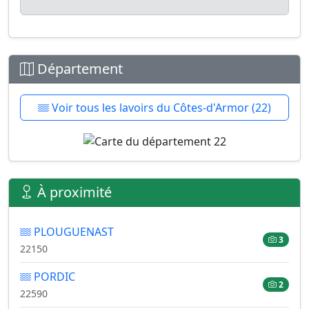
Département
Voir tous les lavoirs du Côtes-d'Armor (22)
À proximité
PLOUGUENAST
3
22150
PORDIC
2
22590