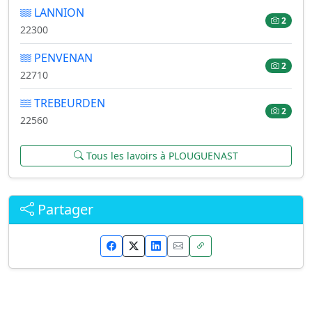
LANNION
2
22300
PENVENAN
2
22710
TREBEURDEN
2
22560
Tous les lavoirs à PLOUGUENAST
Partager