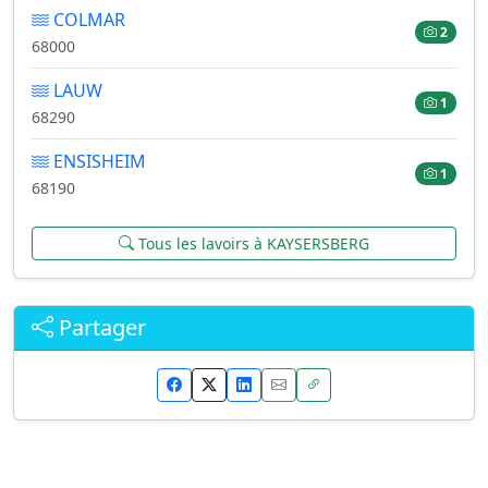
COLMAR
2
68000
LAUW
1
68290
ENSISHEIM
1
68190
Tous les lavoirs à KAYSERSBERG
Partager