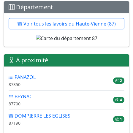
Département
Voir tous les lavoirs du Haute-Vienne (87)
À proximité
PANAZOL
2
87350
BEYNAC
4
87700
DOMPIERRE LES EGLISES
1
87190