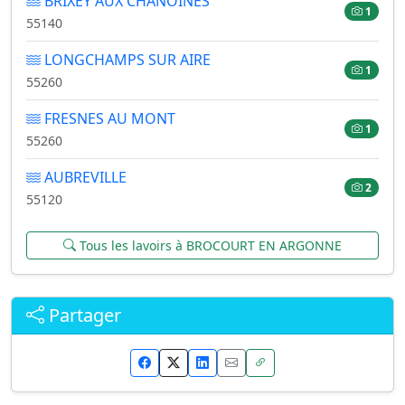
BRIXEY AUX CHANOINES
1
55140
LONGCHAMPS SUR AIRE
1
55260
FRESNES AU MONT
1
55260
AUBREVILLE
2
55120
Tous les lavoirs à BROCOURT EN ARGONNE
Partager