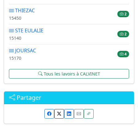
THIEZAC
2
15450
STE EULALIE
2
15140
JOURSAC
4
15170
Tous les lavoirs à CALVINET
Partager